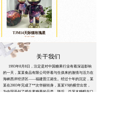
TJM14天际猫玫瑰星
天际猫
关于我们
1993年8月8日，注定是对中国糖果行业有着深远影响
的一天，某某食品有限公司怀着与生俱来的激情与活力在
海峡西岸经济区——福建晋江诞生。
经过十年的沉淀，某
某在2003年完成了**次华丽转身，某某V9的横空出世，
为中国开创了维生素糖果的品类。随后，益牙木糖醇在口
香糖领域取得巨大成功，打破了外资品牌垄断胶母糖果市
TJM13天际猫
焦糖
天际猫
场的局面。
环境