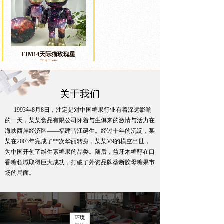
TJM14天际猫玫瑰星
天际猫
关于我们
1993年8月8日，注定是对中国糖果行业有着深远影响
的一天，某某食品有限公司怀着与生俱来的激情与活力在
海峡西岸经济区——福建晋江诞生。
经过十年的沉淀，某
某在2003年完成了**次华丽转身，某某V9的横空出世，
为中国开创了维生素糖果的品类。随后，益牙木糖醇在口
香糖领域取得巨大成功，打破了外资品牌垄断胶母糖果市
TJM13天际猫
焦糖
天际猫
场的局面。
环境