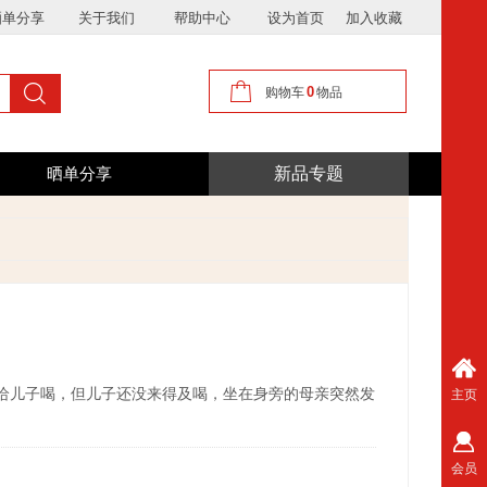
晒单分享
关于我们
帮助中心
设为首页
加入收藏
0
搜索
购物车
物品
按钮文本
新品专题
晒单分享
拿给儿子喝，但儿子还没来得及喝，坐在身旁的母亲突然发
主页
会员