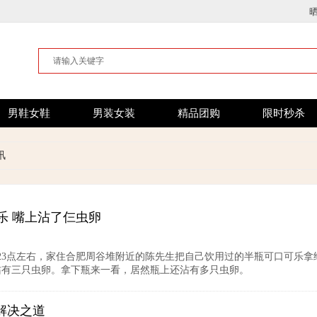
男鞋女鞋
男装女装
精品团购
限时秒杀
讯
乐 嘴上沾了仨虫卵
日23点左右，家住合肥周谷堆附近的陈先生把自己饮用过的半瓶可口可乐
沾有三只虫卵。拿下瓶来一看，居然瓶上还沾有多只虫卵。
解决之道